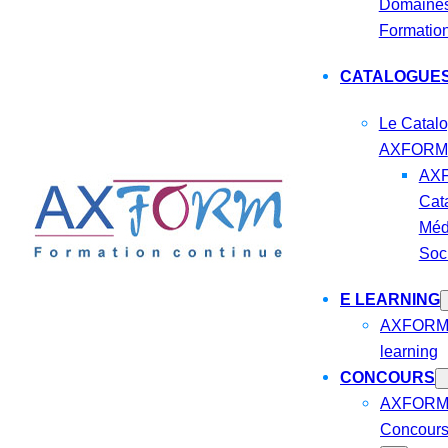
Domaines
Formatio
CATALOGUE
Le Catal
AXFORM
AX
Cat
Méd
Soc
E LEARNING
AXFORM, 
learning
CONCOURS
AXFORM 
Concours