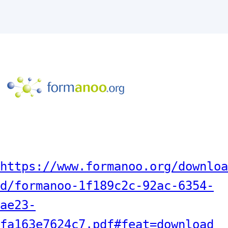
https://www.formanoo.org/downloa
d/formanoo-1f189c2c-92ac-6354-
ae23-
fa163e7624c7.pdf#feat=download