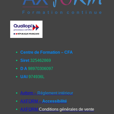
Centre de Formation – CFA
Siret
325462869
D A
98970306097
UAI
974936L
Axform –
Réglement intérieur
AXFORM –
Accessibilité
AXFORM
Conditions générales de vente