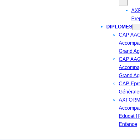
AX
Pre
DIPLOMES
CAP AAG
Accompa
Grand Ag
CAP AAG
Accompa
Grand Ag
CAP Epr
Générale
AXFORM
Accompa
Educatif 
Enfance