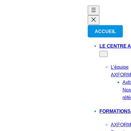
Aller
au
contenu
ACCUEIL
LE CENTRE 
L’équipe
AXFORM
Axf
Nos
réf
FORMATIONS
AXFORM